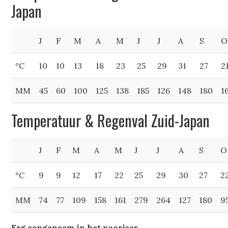
Japan
J
F
M
A
M
J
J
A
S
O
°C
10
10
13
18
23
25
29
31
27
2
MM
45
60
100
125
138
185
126
148
180
1
Temperatuur & Regenval Zuid-Japan
J
F
M
A
M
J
J
A
S
O
°C
9
9
12
17
22
25
29
30
27
2
MM
74
77
109
158
161
279
264
127
180
9
Erg aangenaam in het voorjaar