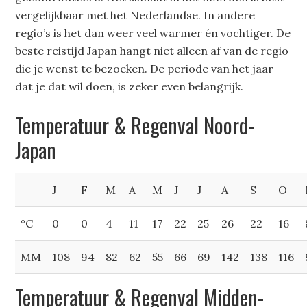
vergelijkbaar met het Nederlandse. In andere
regio’s is het dan weer veel warmer én vochtiger. De
beste reistijd Japan hangt niet alleen af van de regio
die je wenst te bezoeken. De periode van het jaar
dat je dat wil doen, is zeker even belangrijk.
Temperatuur & Regenval Noord-
Japan
J
F
M
A
M
J
J
A
S
O
°C
0
0
4
11
17
22
25
26
22
16
MM
108
94
82
62
55
66
69
142
138
116
Temperatuur & Regenval Midden-