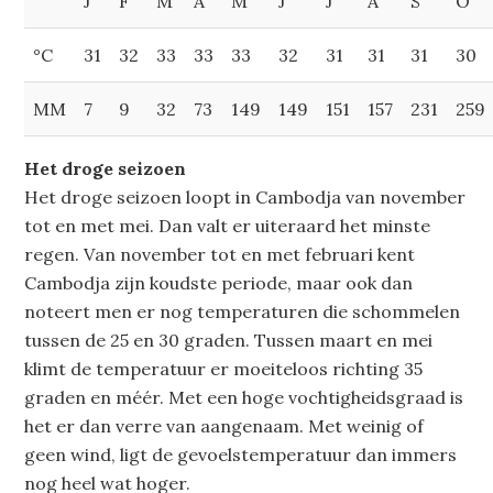
J
F
M
A
M
J
J
A
S
O
°C
31
32
33
33
33
32
31
31
31
30
MM
7
9
32
73
149
149
151
157
231
259
Het droge seizoen
Het droge seizoen loopt in Cambodja van november
tot en met mei. Dan valt er uiteraard het minste
regen. Van november tot en met februari kent
Cambodja zijn koudste periode, maar ook dan
noteert men er nog temperaturen die schommelen
tussen de 25 en 30 graden. Tussen maart en mei
klimt de temperatuur er moeiteloos richting 35
graden en méér. Met een hoge vochtigheidsgraad is
het er dan verre van aangenaam. Met weinig of
geen wind, ligt de gevoelstemperatuur dan immers
nog heel wat hoger.