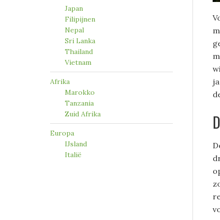
Japan
V
Filipijnen
Nepal
m
Sri Lanka
g
Thailand
m
Vietnam
w
j
Afrika
Marokko
de
Tanzania
Zuid Afrika
D
Europa
IJsland
D
Italië
d
o
z
r
v