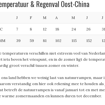
emperatuur & Regenval Oost-China
J
F
M
A
M
J
J
°C
7
8
12
18
24
26
3
MM
39
59
81
102
115
152
1
e temperaturen verschillen niet extreem veel van Nederlan
et iets boven het vriespunt, en in de zomer ligt de tempera
ardig groot verschil tussen zomer en winter.
n ons land hebben we weinig last van natuurrampen, maar in 
aarom verstandig om hier ook rekening mee te houden als je
at betreft de natuurrampen is vanaf januari tot en met m
e warme zomermaanden en kunnen duren tot december.