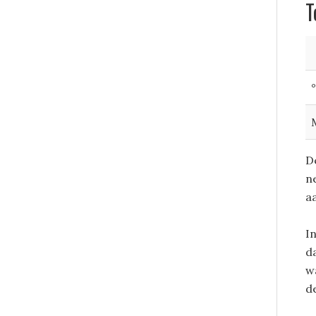
T
D
n
a
I
d
w
d