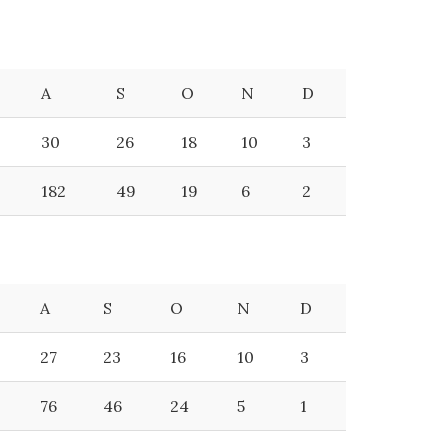
A
S
O
N
D
30
26
18
10
3
182
49
19
6
2
A
S
O
N
D
27
23
16
10
3
76
46
24
5
1