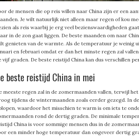
oor de mensen die op reis willen naar China zijn er een aa
aanden. Je wilt natuurlijk niet alleen maar regen of kou 
ezien als reis waarbij je erg veel bezienswaardigheden gaat 
aar in de zon gaat liggen. De beste maanden om naar China te
ilt genieten van de warmte. Als de temperatuur je weinig u
anuari en februari omdat er dan het minste regen zal vall
 vijf graden. De beste reistijd China kan dus verschillen per
e beste reistijd China in mei
e meeste regen zal in de zomermaanden vallen, terwijl het 
roog tijdens de wintermaanden zoals eerder gezegd. In 
plopen, waardoor het misschien te warm is om iets te ond
omermaanden rond de dertig graden. De minimale temperat
eistijd China is voor sommige mensen dus in de zomerma
oor een minder hoge temperatuur dan ongeveer dertig gr