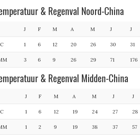
emperatuur & Regenval Noord-China
J
F
M
A
M
J
J
°C
1
6
12
20
26
30
31
MM
3
6
9
26
29
71
176
emperatuur & Regenval Midden-China
J
F
M
A
M
J
J
°C
1
6
12
19
24
27
28
MM
1
2
9
19
38
37
57