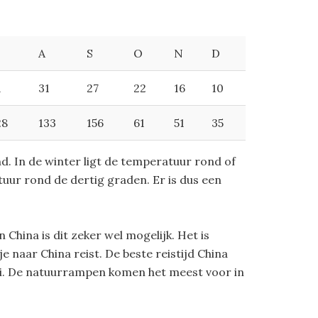
A
S
O
N
D
1
31
27
22
16
10
28
133
156
61
51
35
d. In de winter ligt de temperatuur rond of
tuur rond de dertig graden. Er is dus een
China is dit zeker wel mogelijk. Het is
 naar China reist. De beste reistijd China
ei. De natuurrampen komen het meest voor in