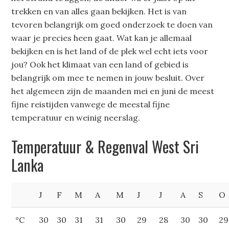
trekken en van alles gaan bekijken. Het is van
tevoren belangrijk om goed onderzoek te doen van
waar je precies heen gaat. Wat kan je allemaal
bekijken en is het land of de plek wel echt iets voor
jou? Ook het klimaat van een land of gebied is
belangrijk om mee te nemen in jouw besluit. Over
het algemeen zijn de maanden mei en juni de meest
fijne reistijden vanwege de meestal fijne
temperatuur en weinig neerslag.
Temperatuur & Regenval West Sri
Lanka
J
F
M
A
M
J
J
A
S
O
°C
30
30
31
31
30
29
28
30
30
29