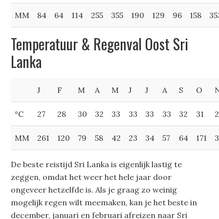
MM
84
64
114
255
355
190
129
96
158
35
Temperatuur & Regenval Oost Sri
Lanka
J
F
M
A
M
J
J
A
S
O
°C
27
28
30
32
33
33
33
33
32
31
MM
261
120
79
58
42
23
34
57
64
171
De beste reistijd Sri Lanka is eigenlijk lastig te
zeggen, omdat het weer het hele jaar door
ongeveer hetzelfde is. Als je graag zo weinig
mogelijk regen wilt meemaken, kan je het beste in
december, januari en februari afreizen naar Sri